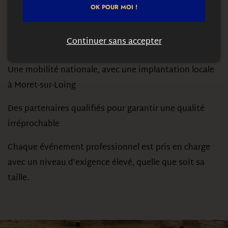
OK POUR MOI !
Une agence à taille humaine, réactive et disponible
Continuer sans accepter
Une parfaite compréhension du monde de l’entreprise
Une mobilité nationale, avec une implantation locale
à Moret-sur-Loing
Des partenaires qualifiés pour garantir une qualité
irréprochable
Chaque événement professionnel est pris en charge
avec un niveau d’exigence élevé, quelle que soit sa
taille.