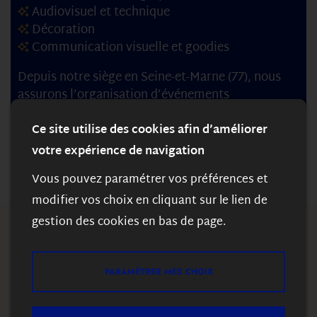
Audiovisuel et technique
Décoration
Communication visuelle et goodies
Depuis notre siège en Seine-et-Marne (77), nous
assurons l’organisation d’événements
professionnels dans toute la France, avec un souci
constant de rigueur et de flexibilité.
Ce site utilise des cookies afin d’améliorer
votre expérience de navigation
Vous pouvez paramétrer vos préférences et
modifier vos choix en cliquant sur le lien de
gestion des cookies en bas de page.
EVERY DAY EVENT
Pourquoi confier votre projet
PARAMÉTRER MES CHOIX
à Every Day Event ?